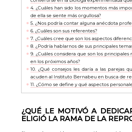
convertirse en la bióloga experimentada que
4.
¿Cuáles han sido los momentos más import
de ella se siente más orgullosa?
5.
¿Nos podría contar alguna anécdota profe
6.
¿Cuáles son sus referentes?
7.
¿Cuáles cree que son los aspectos diferenc
8.
¿Podría hablarnos de sus principales temas
9.
¿Cuáles considera que son los principales 
en los próximos años?
10.
¿Qué consejos les daría a las parejas q
acuden al Instituto Bernabeu en busca de r
11.
¿Cómo se define y qué aspectos personale
¿
QUÉ LE MOTIVÓ A DEDICA
ELIGIÓ LA RAMA DE LA REPR