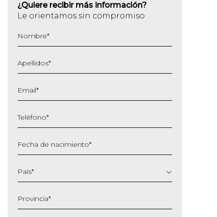
¿Quiere recibir más información?
Le orientamos sin compromiso
Nombre
*
Apellidos
*
Email
*
Teléfono
*
Fecha de nacimiento
*
DD
barra
País
*
MM
barra
Provincia
*
AAAA