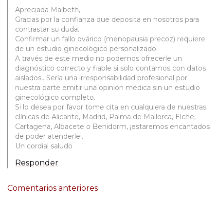
Apreciada Maibeth,
Gracias por la confianza que deposita en nosotros para
contrastar su duda.
Confirmar un fallo ovárico (menopausia precoz) requiere
de un estudio ginecológico personalizado.
A través de este medio no podemos ofrecerle un
diagnóstico correcto y fiable si solo contamos con datos
aislados.. Sería una irresponsabilidad profesional por
nuestra parte emitir una opinión médica sin un estudio
ginecológico completo.
Si lo desea por favor tome cita en cualquiera de nuestras
clínicas de Alicante, Madrid, Palma de Mallorca, Elche,
Cartagena, Albacete o Benidorm, ¡estaremos encantados
de poder atenderle!.
Un cordial saludo
Responder
NAVEGACIÓN
Comentarios anteriores
DE
COMENTARIOS