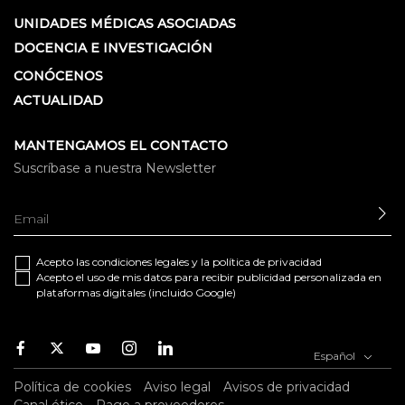
UNIDADES MÉDICAS ASOCIADAS
DOCENCIA E INVESTIGACIÓN
CONÓCENOS
ACTUALIDAD
MANTENGAMOS EL CONTACTO
Suscríbase a nuestra Newsletter
EN
Acepto las
condiciones legales
y la
política de privacidad
Acepto el uso de mis datos para recibir publicidad personalizada en
plataformas digitales (incluido Google)
Facebook
Twitter
Youtube
Instagram
Youtube
Español
Política de cookies
Aviso legal
Avisos de privacidad
Canal ético
Pago a proveedores