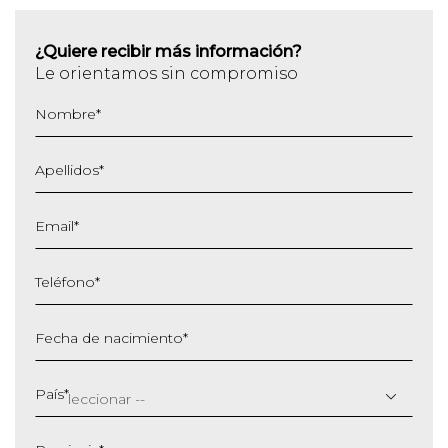
¿Quiere recibir más información?
Le orientamos sin compromiso
Nombre
*
Apellidos
*
Email
*
Teléfono
*
Fecha de nacimiento
*
DD
barra
País
*
MM
barra