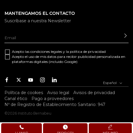
MANTENGAMOS EL CONTACTO
Suscríbase a nuestra Newsletter
EN
Acepto las
condiciones legales
y la
política de privacidad
Acepto el uso de mis datos para recibir publicidad personalizada en
plataformas digitales (incluido Google)
Facebook
Twitter
Youtube
Instagram
Youtube
Español
Política de cookies
Aviso legal
Avisos de privacidad
Canal ético
Pago a proveedores
Nº de Registro de Establecimiento Sanitario: 947
©2026 Instituto Bernabeu
LLAMAR
PEDIR CITA
MÁS INFO