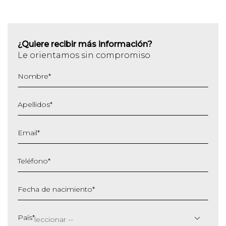
¿Quiere recibir más información?
Le orientamos sin compromiso
Nombre
*
Apellidos
*
Email
*
Teléfono
*
Fecha de nacimiento
*
DD
barra
País
*