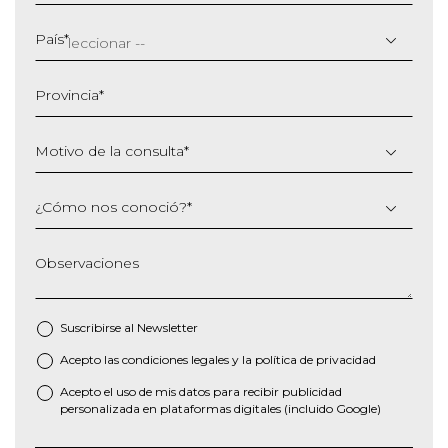
DD
barra
País
*
MM
barra
Provincia
*
AAAA
Motivo de la consulta
*
¿Cómo nos conoció?
*
Observaciones
Suscribirse al
Newsletter
Acepto las
condiciones legales
y la
política de privacidad
*
Acepto el uso de mis datos para recibir publicidad
personalizada en plataformas digitales (incluido Google)