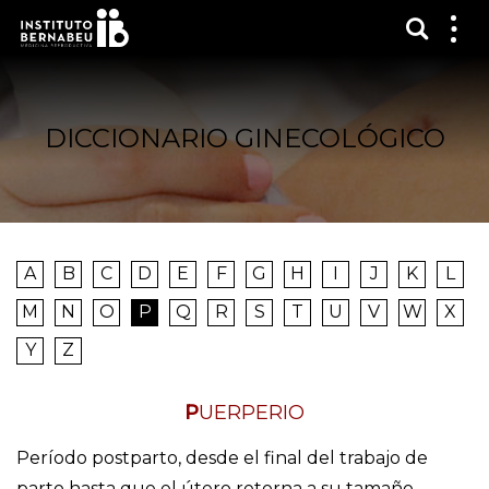
Mostra
Mos
me
DICCIONARIO GINECOLÓGICO
A
B
C
D
E
F
G
H
I
J
K
L
M
N
O
P
Q
R
S
T
U
V
W
X
Y
Z
PUERPERIO
Período postparto, desde el final del trabajo de
parto hasta que el útero retorna a su tamaño