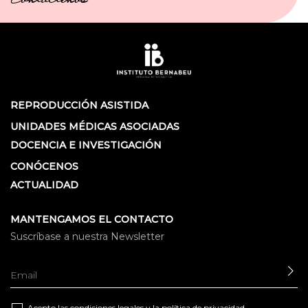
Contáctenos
REPRODUCCIÓN ASISTIDA
UNIDADES MÉDICAS ASOCIADAS
DOCENCIA E INVESTIGACIÓN
CONÓCENOS
ACTUALIDAD
MANTENGAMOS EL CONTACTO
Suscríbase a nuestra Newsletter
EN
Acepto las
condiciones legales
y la
política de privacidad