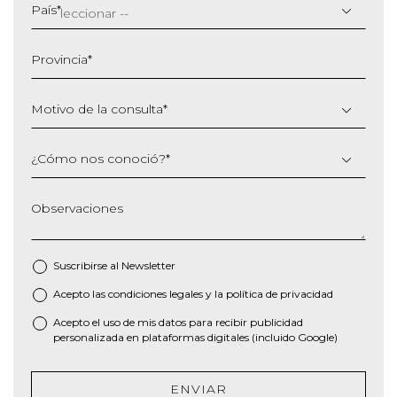
barra
País
*
MM
barra
Provincia
*
AAAA
Motivo de la consulta
*
¿Cómo nos conoció?
*
Observaciones
Suscribirse al
Newsletter
Acepto las
condiciones legales
y la
política de privacidad
*
Acepto el uso de mis datos para recibir publicidad
personalizada en plataformas digitales (incluido Google)
ENVIAR