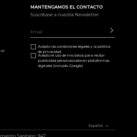
MANTENGAMOS EL CONTACTO
Suscríbase a nuestra Newsletter
ENVIAR
Acepto las
condiciones legales
y la
política
 de
de privacidad
Acepto el uso de mis datos para recibir
publicidad personalizada en plataformas
digitales (incluido Google)
Español
imiento Sanitario: 947