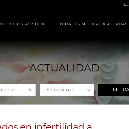
+
ODUCCIÓN ASISTIDA
UNIDADES MÉDICAS ASOCIADAS
ACTUALIDAD
Año
FILTR
dos en infertilidad a