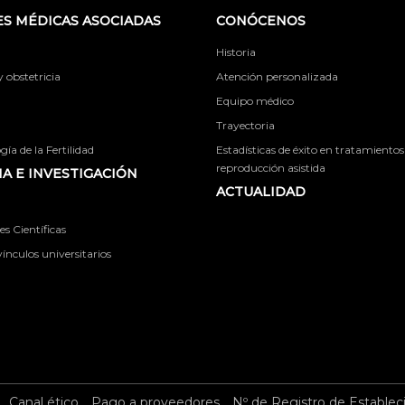
S MÉDICAS ASOCIADAS
CONÓCENOS
Historia
obstetricia
Atención personalizada
Equipo médico
Trayectoria
ía de la Fertilidad
Estadísticas de éxito en tratamientos
reproducción asistida
A E INVESTIGACIÓN
ACTUALIDAD
s Científicas
ínculos universitarios
Canal ético
Pago a proveedores
Nº de Registro de Establec