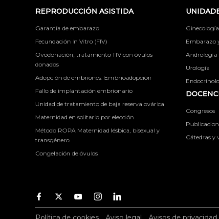
REPRODUCCIÓN ASISTIDA
UNIDADE
Garantía de embarazo
Ginecología
Fecundación In Vitro (FIV)
Embarazo y 
Ovodonación, tratamiento FIV con óvulos
Andrología
donados
Urología
Adopción de embriones. Embrioadopción
Endocrinolog
Fallo de implantación embrionario
DOCENCI
Unidad de tratamiento de baja reserva ovárica
Congresos
Maternidad en solitario por elección
Publicacione
Método ROPA Maternidad lésbica, bisexual y
Cátedras y v
transgénero
Congelación de óvulos
Facebook
Twitter
Youtube
Instagram
Youtube
Política de cookies
Aviso legal
Avisos de privacidad