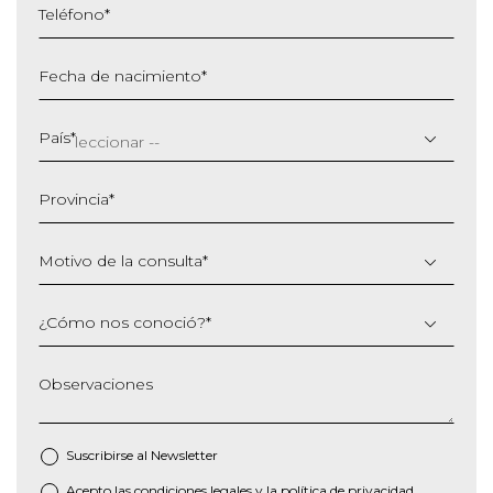
Teléfono
*
Fecha de nacimiento
*
DD
barra
País
*
MM
barra
Provincia
*
AAAA
Motivo de la consulta
*
¿Cómo nos conoció?
*
Observaciones
Suscribirse al
Newsletter
Acepto las
condiciones legales
y la
política de privacidad
*