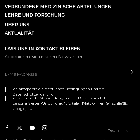
VERBUNDENE MEDIZINISCHE ABTEILUNGEN
LEHRE UND FORSCHUNG
ÜBER UNS
AKTUALITÄT
LASS UNS IN KONTAKT BLEIBEN
Abonnieren Sie unseren Newsletter
SE
Ich akzeptiere die
rechtlichen Bedingungen
und die
Datenschutzerklärung
Ich stimme der Verwendung meiner Daten zum Erhalt
personalisierter Werbung auf digitalen Plattformen (einschließlich
Google) zu.
F
T
Y
I
Deutsch
a
w
o
n