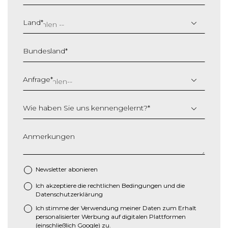
T
T
Land
*
S
c
Bundesland
*
h
r
ä
Anfrage
*
g
s
Wie haben Sie uns kennengelernt?
*
t
r
i
Anmerkungen
c
h
M
Newsletter abonieren
M
Ich akzeptiere die
rechtlichen Bedingungen
und die
*
S
Datenschutzerklärung
c
Ich stimme der Verwendung meiner Daten zum Erhalt
h
personalisierter Werbung auf digitalen Plattformen
r
(einschließlich Google) zu.