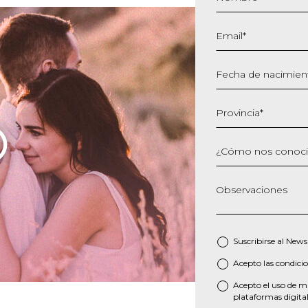
Email
*
Fecha de nacimien
DD
barra
Provincia
*
MM
barra
¿Cómo nos conoc
AAAA
Observaciones
Suscribirse al
Newsl
Acepto las
condicio
*
Acepto el uso de mi
plataformas digital