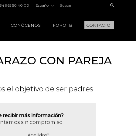
Buscar:
Buscar
34 965 50 40 00
Español
CONÓCENOS
FORO IB
CONTACTO
ARAZO CON PAREJA
 el objetivo de ser padres
e recibir más información?
entamos sin compromiso
Apellidos
*