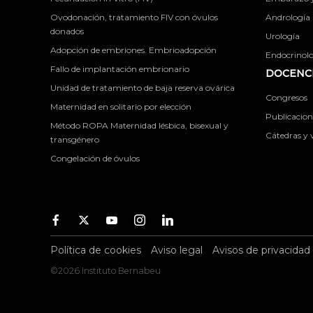
Ovodonación, tratamiento FIV con óvulos
Andrología
donados
Urología
Adopción de embriones. Embrioadopción
Endocrinolog
Fallo de implantación embrionario
DOCENCI
Unidad de tratamiento de baja reserva ovárica
Congresos
Maternidad en solitario por elección
Publicacione
Método ROPA Maternidad lésbica, bisexual y
Cátedras y v
transgénero
Congelación de óvulos
Facebook
Twitter
Youtube
Instagram
Youtube
Política de cookies
Aviso legal
Avisos de privacidad
©2026 Instituto Bernabeu