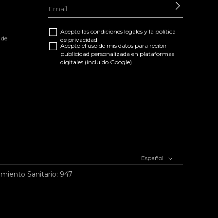
ENVIAR
Acepto las
condiciones legales
y la
política
 de
de privacidad
Acepto el uso de mis datos para recibir
publicidad personalizada en plataformas
digitales (incluido Google)
Español
imiento Sanitario: 947