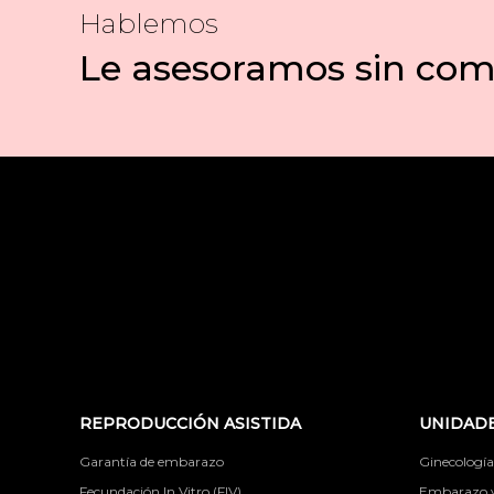
Hablemos
Le asesoramos sin co
REPRODUCCIÓN ASISTIDA
UNIDADE
Garantía de embarazo
Ginecología
Fecundación In Vitro (FIV)
Embarazo y 