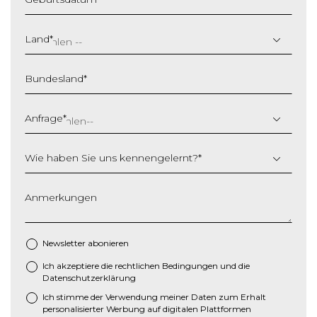
T
T
Land
*
S
c
Bundesland
*
h
r
ä
Anfrage
*
g
s
Wie haben Sie uns kennengelernt?
*
t
r
i
Anmerkungen
c
h
M
Newsletter abonieren
M
Ich akzeptiere die
rechtlichen Bedingungen
und die
*
S
Datenschutzerklärung
c
Ich stimme der Verwendung meiner Daten zum Erhalt
h
personalisierter Werbung auf digitalen Plattformen