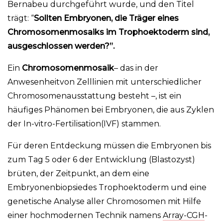
Bernabeu durchgeführt wurde, und den Titel
trägt: “
Sollten Embryonen, die Träger eines
Chromosomenmosaiks im Trophoektoderm sind,
ausgeschlossen werden?”.
Ein
Chromosomenmosaik
– das in der
Anwesenheit
von Zelllinien mit unterschiedlicher
Chromosomenausstattung besteht
–
,
ist ein
häufiges Phänomen bei Embryonen, die aus Zyklen
der
In-vitro-Fertilisation
(IVF) stammen.
Für deren Entdeckung müssen die Embryonen bis
zum Tag 5 oder 6 der Entwicklung (
Blastozyst
)
brüten, der Zeitpunkt, an dem eine
Embryonenbiopsie
des
Trophoektoderm
und eine
genetische Analyse aller Chromosomen mit Hilfe
einer hochmodernen Technik namens
Array-CGH
-