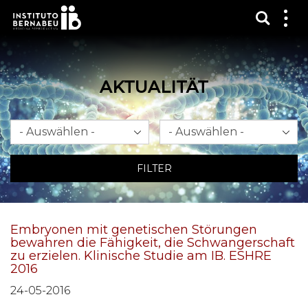
Suchma
Zei
das
Me
AKTUALITÄT
Monat
Jahr
FILTER
Embryonen mit genetischen Störungen
bewahren die Fähigkeit, die Schwangerschaft
zu erzielen. Klinische Studie am IB. ESHRE
2016
24-05-2016