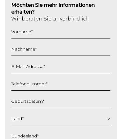
Möchten Sie mehr Informationen
erhalten?
Wir beraten Sie unverbindlich
Vorname
*
Nachname
*
E-Mail-Adresse
*
Telefonnummer
*
Geburtsdatum
*
TT
Schrägstrich
Land
*
MM
Schrägstrich
Bundesland
*
JJJJ