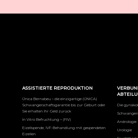
ASSISTIERTE REPRODUKTION
VERBUN
ABTEIL
Única Bernabeu – die einzigartige (ÚNICA)
Schwangerschaftsgarantie bis zur Geburt oder
Die gynäko
Sie erhalten Ihr Geld zurück
Schwangers
In Vitro Befruchtung – (FIV)
Andrologie
Eizellspende, IVF-Behandlung mit gespendeten
Urologie
Eizellen