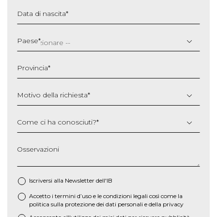
Data di nascita
*
GG
slash
Paese
*
MM
slash
Provincia
*
AAAA
Motivo della richiesta
*
Come ci ha conosciuti?
*
Osservazioni
Iscriversi alla Newsletter dell'IB
Accetto i termini d’uso e le
condizioni legali
così come la
*
politica sulla protezione dei dati personali e della privacy