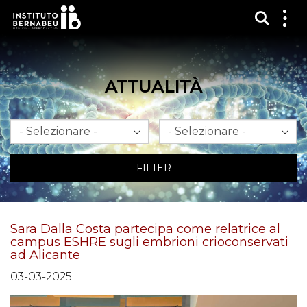
Mostra
Mos
me
ATTUALITÀ
Mese
Anno
FILTER
Sara Dalla Costa partecipa come relatrice al
campus ESHRE sugli embrioni crioconservati
ad Alicante
03-03-2025