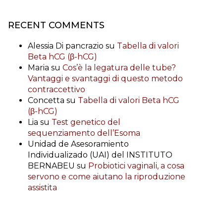
RECENT COMMENTS
Alessia Di pancrazio
su
Tabella di valori
Beta hCG (β-hCG)
Maria
su
Cos’è la legatura delle tube?
Vantaggi e svantaggi di questo metodo
contraccettivo
Concetta
su
Tabella di valori Beta hCG
(β-hCG)
Lia
su
Test genetico del
sequenziamento dell’Esoma
Unidad de Asesoramiento
Individualizado (UAI) del INSTITUTO
BERNABEU
su
Probiotici vaginali, a cosa
servono e come aiutano la riproduzione
assistita