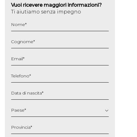
Vuoi ricevere maggiori informazioni?
Ti aiutiamo senza impegno
Nome
*
Cognome
*
Email
*
Telefono
*
Data di nascita
*
GG
slash
Paese
*
MM
slash
Provincia
*
AAAA