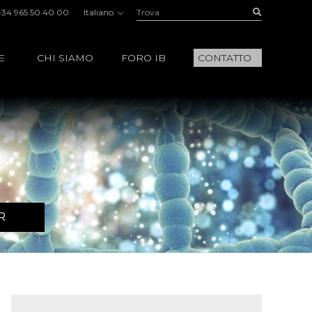
Trova:
Buscar
+34 965 50 40 00
Italiano
E
CHI SIAMO
FORO IB
CONTATTO
R