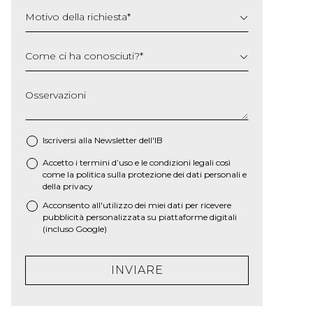
Motivo della richiesta
*
Come ci ha conosciuti?
*
Osservazioni
Iscriversi alla Newsletter dell'IB
Accetto i termini d’uso e le
condizioni legali
così
*
come la
politica sulla protezione dei dati personali e
della privacy
Acconsento all'utilizzo dei miei dati per ricevere
pubblicità personalizzata su piattaforme digitali
(incluso Google)
INVIARE