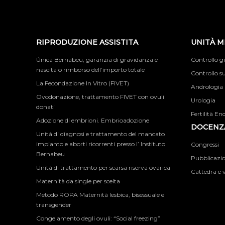
RIPRODUZIONE ASSISTITA
UNITÀ M
Única Bernabeu, garanzia di gravidanza e
Controllo g
nascita o rimborso dell’importo totale
Controllo su
La Fecondazione In Vitro (FIVET)
Andrologia
Ovodonazione, trattamento FIVET con ovuli
Urologia
donati
Fertilità En
Adozione di embrioni. Embrioadozione
DOCENZA
Unità di diagnosi e trattamento del mancato
impianto e aborti ricorrenti presso l’ Instituto
Congressi
Bernabeu
Pubblicazion
Unità di trattamento per scarsa riserva ovarica
Cattedra e v
Maternità da single per scelta
Metodo ROPA Maternità lesbica, bisessuale e
transgender
Congelamento degli ovuli: “Social freezing”