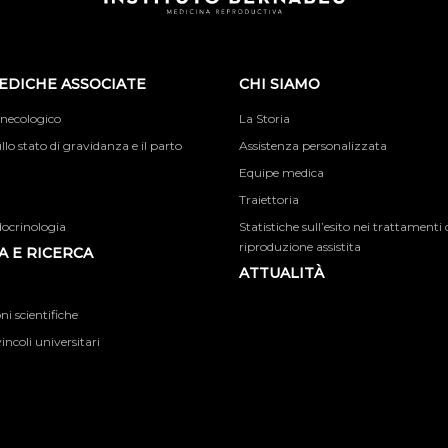
EDICHE ASSOCIATE
CHI SIAMO
inecologico
La Storia
llo stato di gravidanza e il parto
Assistenza personalizzata
Equipe medica
Traiettoria
docrinologia
Statistiche sull’esito nei trattamenti 
riproduzione assistita
 E RICERCA
ATTUALITÀ
i scientifiche
incoli universitari