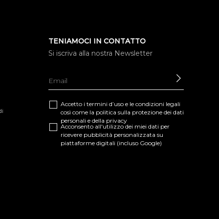
TENIAMOCI IN CONTATTO
Si iscriva alla nostra Newsletter
INVIARE
Accetto i termini d’uso e le
condizioni legali
di
così come la
politica sulla protezione dei dati
personali e della privacy
Acconsento all'utilizzo dei miei dati per
ricevere pubblicità personalizzata su
piattaforme digitali (incluso Google)