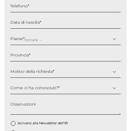
Telefono
*
Data di nascita
*
GG
slash
Paese
*
MM
slash
Provincia
*
AAAA
Motivo della richiesta
*
Come ci ha conosciuti?
*
Osservazioni
Iscriversi alla Newsletter dell'IB