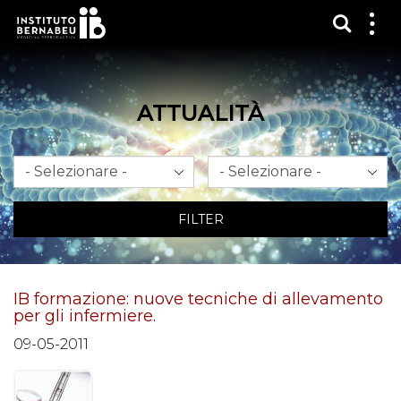
Mostra
Mos
me
ATTUALITÀ
Mese
Anno
FILTER
IB formazione: nuove tecniche di allevamento
per gli infermiere.
09-05-2011