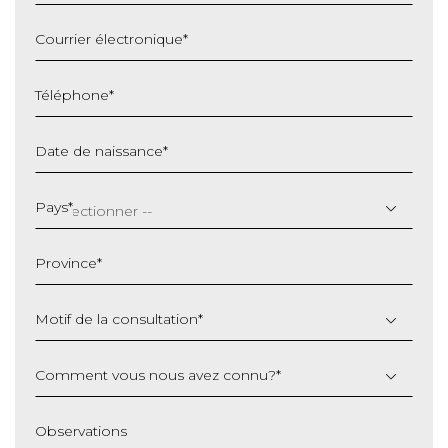
Courrier électronique
*
Téléphone
*
Date de naissance
*
JJ
slash
Pays
*
MM
slash
Province
*
AAAA
Motif de la consultation
*
Comment vous nous avez connu?
*
Observations