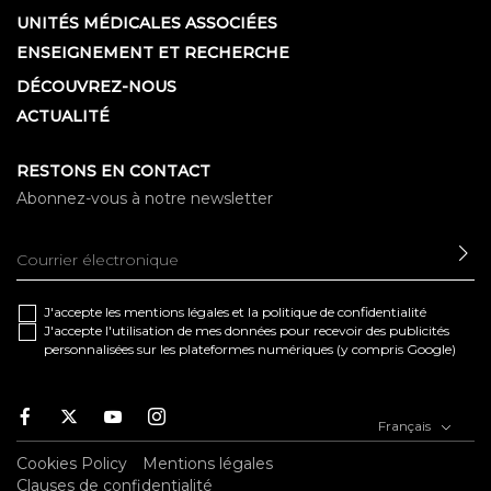
UNITÉS MÉDICALES ASSOCIÉES
ENSEIGNEMENT ET RECHERCHE
DÉCOUVREZ-NOUS
ACTUALITÉ
RESTONS EN CONTACT
Abonnez-vous à notre newsletter
EN
J'accepte les
mentions légales
et la
politique de confidentialité
J'accepte l'utilisation de mes données pour recevoir des publicités
personnalisées sur les plateformes numériques (y compris Google)
Facebook
Twitter
Youtube
Instagram
Français
Cookies Policy
Mentions légales
Clauses de confidentialité