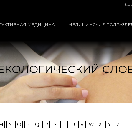
+3
ДУКТИВНАЯ МЕДИЦИНА
МЕДИЦИНСКИЕ ПОДРАЗДЕ
ЕКОЛОГИЧЕСКИЙ СЛО
M
N
O
P
Q
R
S
T
U
V
W
X
Y
Z