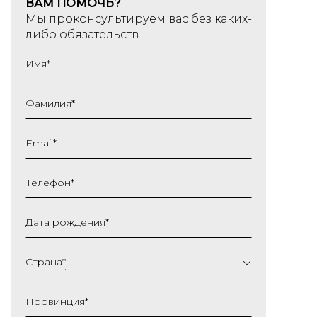
ВАМ ПОМОЧЬ?
Мы проконсультируем вас без каких-
либо обязательств.
Имя
*
Фамилия
*
Email
*
Телефон
*
Дата рождения
*
ДД
слеш
Страна
*
ММ
слеш
Провинция
*
ГГГГ