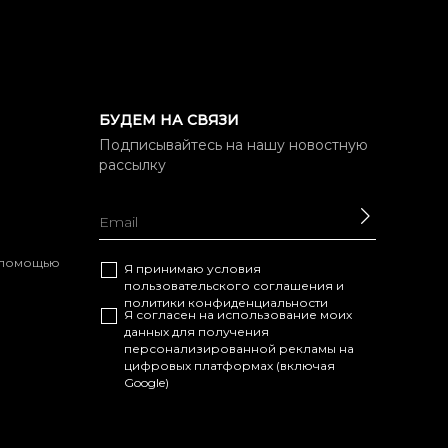
БУДЕМ НА СВЯЗИ
Подписывайтесь на нашу новостную
рассылку
ОТПРАВ
с помощью
Я принимаю условия
пользовательского соглашения
и
политики конфиденциальности
Я согласен на использование моих
данных для получения
персонализированной рекламы на
цифровых платформах (включая
Google)