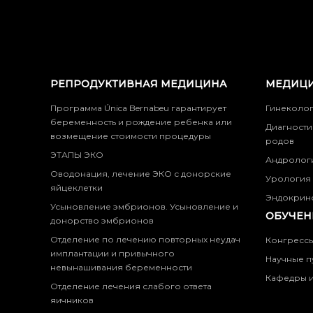
РЕПРОДУКТИВНАЯ МЕДИЦИНА
МЕДИЦИ
Программа Única Bernabeu гарантирует
Гинеколо
беременность и рождение ребенка или
Диагности
возмещение стоимости процедуры
родов
ЭТАПЫ ЭКО
Андролог
Оводонация, лечение ЭКО с донорские
Урология
яйцеклетки
Эндокрин
Усыновление эмбрионов. Усыновление и
ОБУЧЕН
донорство эмбрионов
Отделение по лечению повторных неудач
Конгресс
имплантации и привычного
Научные п
невынашивания беременности
Кафедры и
Отделение лечения слабого ответа
яичников