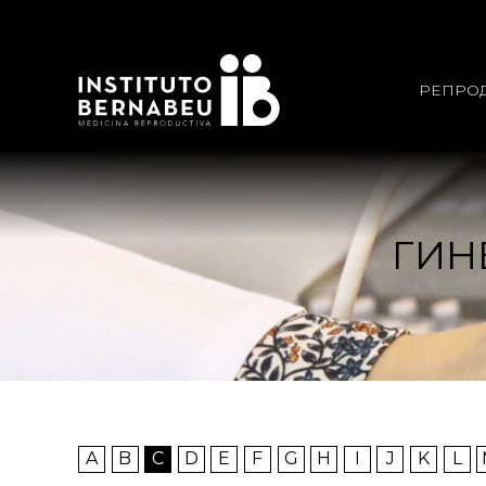
РЕПРО
ГИН
A
B
C
D
E
F
G
H
I
J
K
L