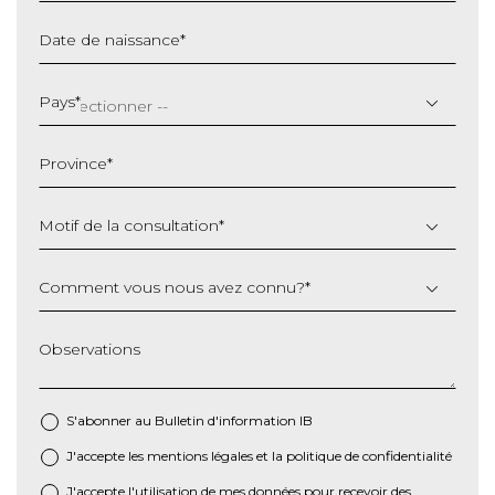
Date de naissance
*
JJ
slash
Pays
*
MM
slash
Province
*
AAAA
Motif de la consultation
*
Comment vous nous avez connu?
*
Observations
S'abonner au Bulletin d'information IB
J'accepte les
mentions légales
et la
politique de confidentialité
*
J'accepte l'utilisation de mes données pour recevoir des