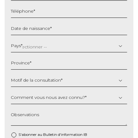
Téléphone
*
Date de naissance
*
JJ
slash
Pays
*
MM
slash
Province
*
AAAA
Motif de la consultation
*
Comment vous nous avez connu?
*
Observations
S'abonner au Bulletin d'information IB