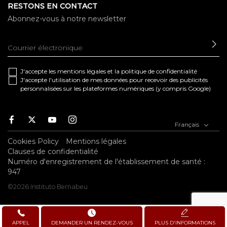
RESTONS EN CONTACT
Abonnez-vous à notre newsletter
EN
J'accepte les
mentions légales
et la
politique de confidentialité
J'accepte l'utilisation de mes données pour recevoir des publicités
personnalisées sur les plateformes numériques (y compris Google)
Facebook
Twitter
Youtube
Instagram
Français
Cookies Policy
Mentions légales
Clauses de confidentialité
Numéro d'enregistrement de l'établissement de santé :
947
©2026 Instituto Bernabeu
APPEL
DEMANDER UN RENDEZ-VOUS
PLUS D'INFORMATIONS