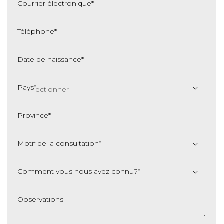
Courrier électronique
*
Téléphone
*
Date de naissance
*
JJ
slash
Pays
*
MM
slash
Province
*
AAAA
Motif de la consultation
*
Comment vous nous avez connu?
*
Observations