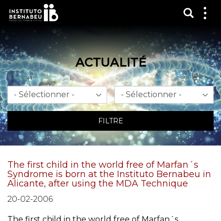
Affich
Affi
le
me
ACTUALITÉ
Mois
An
FILTRE
The first child in the world free of Marfan´s
Syndrome is born at the Instituto Bernabeu in
Alicante, after using the MDA Technique
20-02-2006
The first child in the world free of Marfan´s