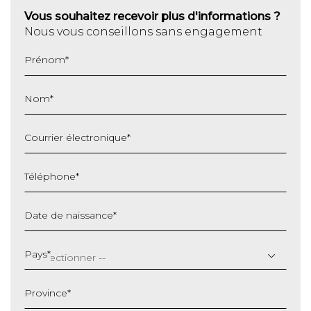
Vous souhaitez recevoir plus d'informations ?
Nous vous conseillons sans engagement
Prénom
*
Nom
*
Courrier électronique
*
Téléphone
*
Date de naissance
*
JJ
slash
Pays
*
MM
slash
Province
*
AAAA