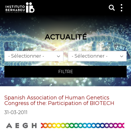
Affich
Affi
le
me
ACTUALITÉ
Mois
An
FILTRE
Spanish Association of Human Genetics
Congress of the: Participation of BIOTECH
31-03-2011