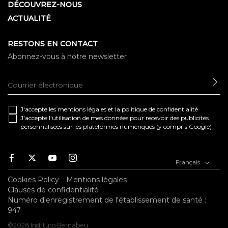
DÉCOUVREZ-NOUS
ACTUALITÉ
RESTONS EN CONTACT
Abonnez-vous à notre newsletter
EN
J'accepte les
mentions légales
et la
politique de confidentialité
J'accepte l'utilisation de mes données pour recevoir des publicités
personnalisées sur les plateformes numériques (y compris Google)
Facebook
Twitter
Youtube
Instagram
Français
Cookies Policy
Mentions légales
Clauses de confidentialité
Numéro d'enregistrement de l'établissement de santé :
947
©2026 Instituto Bernabeu