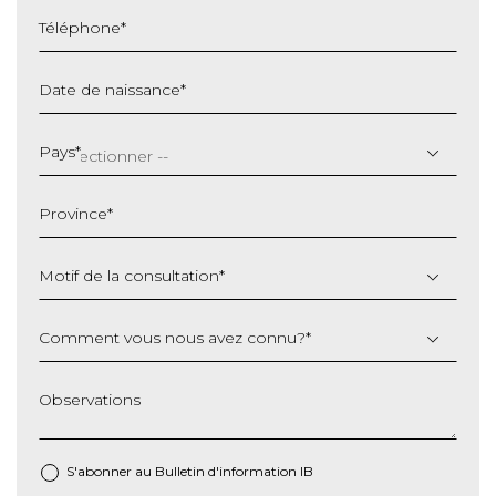
Téléphone
*
Date de naissance
*
JJ
slash
Pays
*
MM
slash
Province
*
AAAA
Motif de la consultation
*
Comment vous nous avez connu?
*
Observations
S'abonner au Bulletin d'information IB