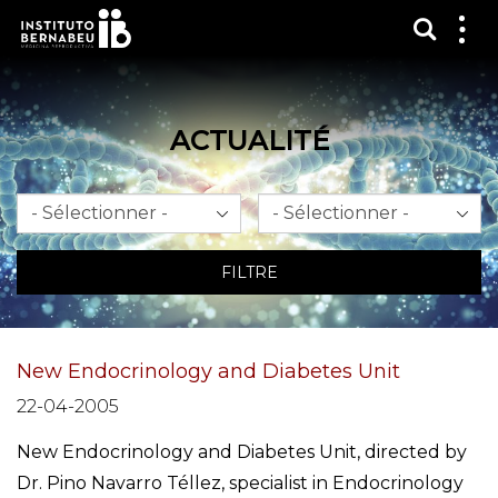
Affich
Affi
le
me
ACTUALITÉ
Mois
An
FILTRE
New Endocrinology and Diabetes Unit
22-04-2005
New Endocrinology and Diabetes Unit, directed by
Dr. Pino Navarro Téllez, specialist in Endocrinology