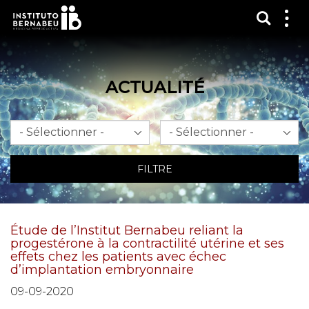
Affich
Affi
le
me
ACTUALITÉ
Mois
An
FILTRE
Étude de l’Institut Bernabeu reliant la
progestérone à la contractilité utérine et ses
effets chez les patients avec échec
d’implantation embryonnaire
09-09-2020