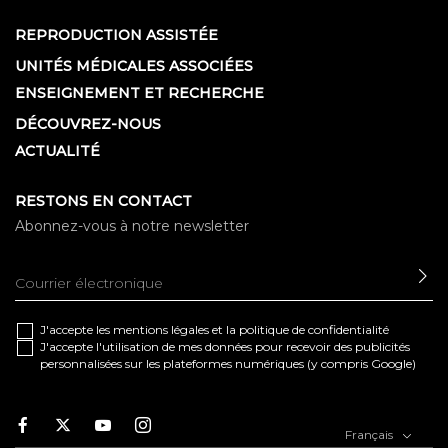
REPRODUCTION ASSISTÉE
UNITÉS MÉDICALES ASSOCIÉES
ENSEIGNEMENT ET RECHERCHE
DÉCOUVREZ-NOUS
ACTUALITÉ
RESTONS EN CONTACT
Abonnez-vous à notre newsletter
EN
J'accepte les
mentions légales
et la
politique de confidentialité
J'accepte l'utilisation de mes données pour recevoir des publicités
personnalisées sur les plateformes numériques (y compris Google)
Facebook
Twitter
Youtube
Instagram
Français