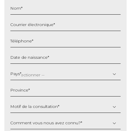
Nom
*
Courrier électronique
*
Téléphone
*
Date de naissance
*
JJ
slash
Pays
*
MM
slash
Province
*
AAAA
Motif de la consultation
*
Comment vous nous avez connu?
*