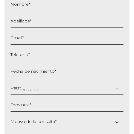
Nombre
*
Apellidos
*
Email
*
Teléfono
*
Fecha de nacimiento
*
DD
barra
País
*
MM
barra
Provincia
*
AAAA
Motivo de la consulta
*