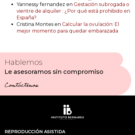
Yannessy fernandez
en
Gestación subrogada o
vientre de alquiler : ¿Por qué está prohibido en
España?
Cristina Montes
en
Calcular la ovulación: El
mejor momento para quedar embarazada
Hablemos
Le asesoramos sin compromiso
Contáctenos
REPRODUCCIÓN ASISTIDA