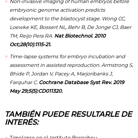
Non-invasive imaging of human embryos before
embryonic genome activation predicts
development to the blastocyst stage. Wong CC,
Loewke KE, Bossert NL, Behr B, De Jonge CJ, Baer
TM, Reijo Pera RA.
Nat Biotechnol. 2010
Oct;28(10):1115-21.
Time-lapse systems for embryo incubation and
assessment in assisted reproduction. Armstrong S,
Bhide P, Jordan V, Pacey A, Marjoribanks J,
Farquhar C.
Cochrane Database Syst Rev. 2019
May 29;5(5):CD011320.
TAMBIÉN PUEDE RESULTARLE DE
INTERÉS:
Timelapse en el Instituto Bernabeu.