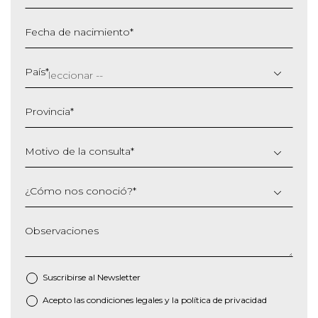
Fecha de nacimiento
*
DD
barra
País
*
MM
barra
Provincia
*
AAAA
Motivo de la consulta
*
¿Cómo nos conoció?
*
Observaciones
Suscribirse al
Newsletter
Acepto las
condiciones legales
y la
política de privacidad
*