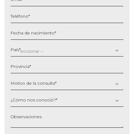
Teléfono
*
Fecha de nacimiento
*
DD
barra
País
*
MM
barra
Provincia
*
AAAA
Motivo de la consulta
*
¿Cómo nos conoció?
*
Observaciones