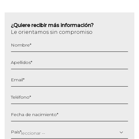
¿Quiere recibir más información?
Le orientamos sin compromiso
Nombre
*
Apellidos
*
Email
*
Teléfono
*
Fecha de nacimiento
*
DD
barra
País
*
MM