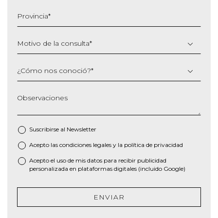
barra
Provincia
*
AAAA
Motivo de la consulta
*
¿Cómo nos conoció?
*
Observaciones
Suscribirse al
Newsletter
Acepto las
condiciones legales
y la
política de privacidad
*
Acepto el uso de mis datos para recibir publicidad
personalizada en plataformas digitales (incluido Google)
ENVIAR