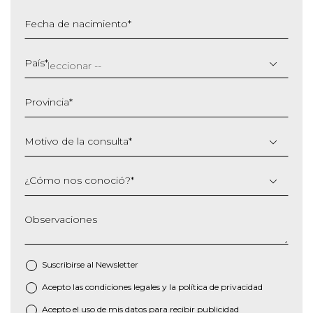
Fecha de nacimiento
*
DD
barra
País
*
MM
barra
Provincia
*
AAAA
Motivo de la consulta
*
¿Cómo nos conoció?
*
Observaciones
Suscribirse al
Newsletter
Acepto las
condiciones legales
y la
política de privacidad
*
Acepto el uso de mis datos para recibir publicidad