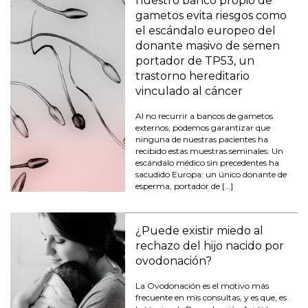
nuestro banco propio de
gametos evita riesgos como
el escándalo europeo del
donante masivo de semen
portador de TP53, un
trastorno hereditario
vinculado al cáncer
Al no recurrir a bancos de gametos
externos, podemos garantizar que
ninguna de nuestras pacientes ha
recibido estas muestras seminales. Un
escándalo médico sin precedentes ha
sacudido Europa: un único donante de
esperma, portador de […]
¿Puede existir miedo al
rechazo del hijo nacido por
ovodonación?
La Ovodonación es el motivo más
frecuente en mis consultas, y es que, es