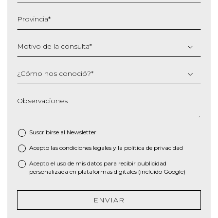
MM
barra
Provincia
*
AAAA
Motivo de la consulta
*
¿Cómo nos conoció?
*
Observaciones
Suscribirse al
Newsletter
Acepto las
condiciones legales
y la
política de privacidad
*
Acepto el uso de mis datos para recibir publicidad
personalizada en plataformas digitales (incluido Google)
ENVIAR