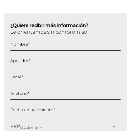
¿Quiere recibir más información?
Le orientamos sin compromiso
Nombre
*
Apellidos
*
Email
*
Teléfono
*
Fecha de nacimiento
*
DD
barra
País
*