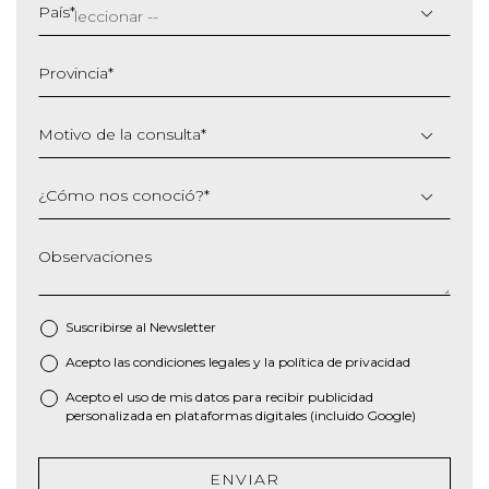
barra
País
*
MM
barra
Provincia
*
AAAA
Motivo de la consulta
*
¿Cómo nos conoció?
*
Observaciones
Suscribirse al
Newsletter
Acepto las
condiciones legales
y la
política de privacidad
*
Acepto el uso de mis datos para recibir publicidad
personalizada en plataformas digitales (incluido Google)
ENVIAR