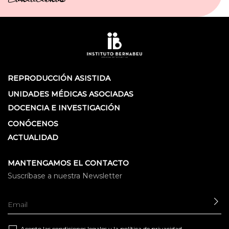
Contáctenos
REPRODUCCIÓN ASISTIDA
UNIDADES MÉDICAS ASOCIADAS
DOCENCIA E INVESTIGACIÓN
CONÓCENOS
ACTUALIDAD
MANTENGAMOS EL CONTACTO
Suscríbase a nuestra Newsletter
EN
Acepto las
condiciones legales
y la
política de privacidad