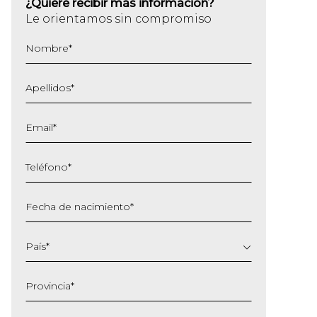
¿Quiere recibir más información?
Le orientamos sin compromiso
Nombre
*
Apellidos
*
Email
*
Teléfono
*
Fecha de nacimiento
*
DD
barra
País
*
MM
barra
Provincia
*
AAAA