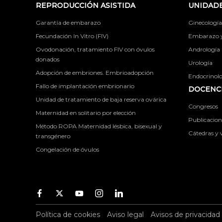
REPRODUCCIÓN ASISTIDA
UNIDADE
Garantía de embarazo
Ginecología
Fecundación In Vitro (FIV)
Embarazo y 
Ovodonación, tratamiento FIV con óvulos
Andrología
donados
Urología
Adopción de embriones. Embrioadopción
Endocrinolog
Fallo de implantación embrionario
DOCENCI
Unidad de tratamiento de baja reserva ovárica
Congresos
Maternidad en solitario por elección
Publicacione
Método ROPA Maternidad lésbica, bisexual y
Cátedras y v
transgénero
Congelación de óvulos
Facebook
Twitter
Youtube
Instagram
Youtube
Política de cookies
Aviso legal
Avisos de privacidad