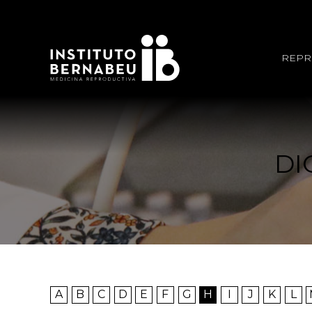
REPR
DI
A
B
C
D
E
F
G
H
I
J
K
L