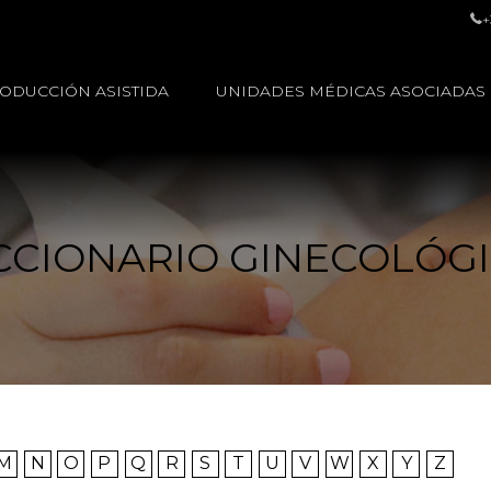
+
ODUCCIÓN ASISTIDA
UNIDADES MÉDICAS ASOCIADAS
CCIONARIO GINECOLÓG
M
N
O
P
Q
R
S
T
U
V
W
X
Y
Z