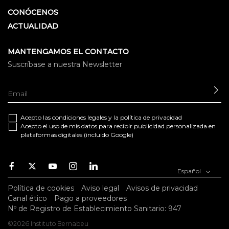
CONÓCENOS
ACTUALIDAD
MANTENGAMOS EL CONTACTO
Suscríbase a nuestra Newsletter
EN
Acepto las
condiciones legales
y la
política de privacidad
Acepto el uso de mis datos para recibir publicidad personalizada en
plataformas digitales (incluido Google)
Facebook
Twitter
Youtube
Instagram
Youtube
Español
Política de cookies
Aviso legal
Avisos de privacidad
Canal ético
Pago a proveedores
Nº de Registro de Establecimiento Sanitario: 947
©2026 Instituto Bernabeu