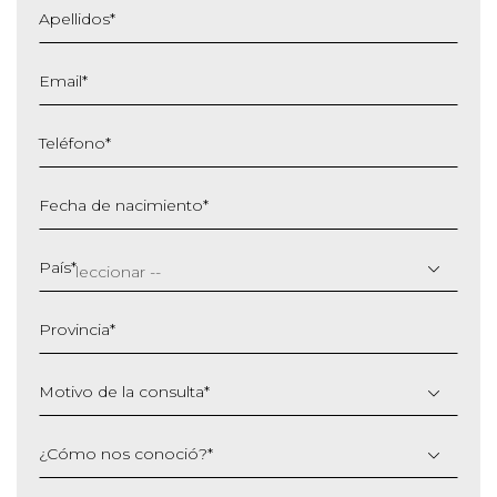
Apellidos
*
Email
*
Teléfono
*
Fecha de nacimiento
*
DD
barra
País
*
MM
barra
Provincia
*
AAAA
Motivo de la consulta
*
¿Cómo nos conoció?
*