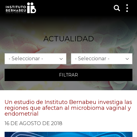
Mostra
Mos
me
ACTUALIDAD
Mes
Año
FILTRAR
Un estudio de Instituto Bernabeu investiga las
regiones que afectan al microbioma vaginal y
endometrial
16 DE AGOSTO DE 2018