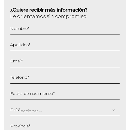
¿Quiere recibir más información?
Le orientamos sin compromiso
Nombre
*
Apellidos
*
Email
*
Teléfono
*
Fecha de nacimiento
*
DD
barra
País
*
MM
barra
Provincia
*
AAAA