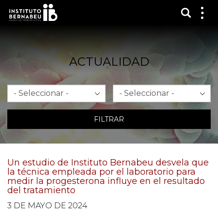
Mostra
Mos
me
ACTUALIDAD
Mes
Año
FILTRAR
Un estudio de Instituto Bernabeu desvela que
la técnica empleada por el laboratorio para
medir la progesterona influye en el resultado
del tratamiento
3 DE MAYO DE 2024