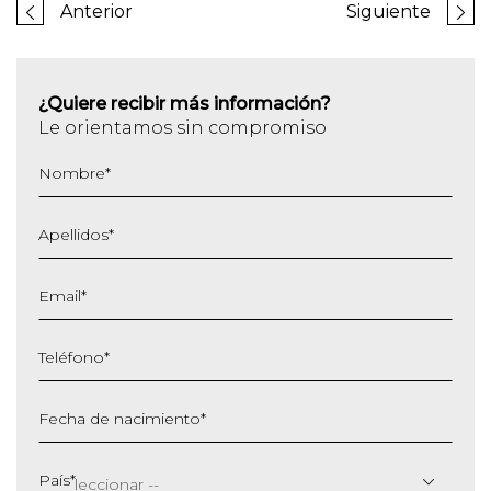
Anterior
Siguiente
¿Quiere recibir más información?
Le orientamos sin compromiso
Nombre
*
Apellidos
*
Email
*
Teléfono
*
Fecha de nacimiento
*
DD
barra
País
*