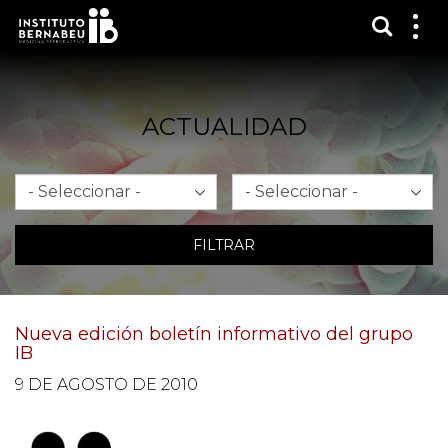
Mostra
Mos
me
ACTUALIDAD
Mes
Año
FILTRAR
Nueva edición boletín informativo del grupo
IB
9 DE AGOSTO DE 2010