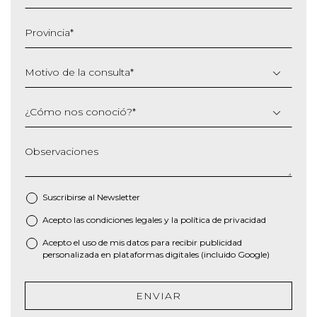
MM
barra
Provincia
*
AAAA
Motivo de la consulta
*
¿Cómo nos conoció?
*
Observaciones
Suscribirse al
Newsletter
Acepto las
condiciones legales
y la
política de privacidad
*
Acepto el uso de mis datos para recibir publicidad
personalizada en plataformas digitales (incluido Google)
ENVIAR