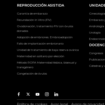
REPRODUCCIÓN ASISTIDA
UNIDADE
Garantía de embarazo
Ginecología
Fecundación In Vitro (FIV)
Embarazo y 
Ovodonación, tratamiento FIV con óvulos
Andrología
donados
Urología
Adopción de embriones. Embrioadopción
Endocrinolog
Fallo de implantación embrionario
DOCENCI
Unidad de tratamiento de baja reserva ovárica
Congresos
Maternidad en solitario por elección
Publicacione
Método ROPA Maternidad lésbica, bisexual y
Cátedras y v
transgénero
Congelación de óvulos
Facebook
Twitter
Youtube
Instagram
Youtube
Política de cookies
Aviso legal
Avisos de privacidad