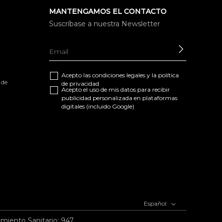
MANTENGAMOS EL CONTACTO
Suscríbase a nuestra Newsletter
ENVIAR
Acepto las
condiciones legales
y la
política
 de
de privacidad
Acepto el uso de mis datos para recibir
publicidad personalizada en plataformas
digitales (incluido Google)
Español
imiento Sanitario: 947