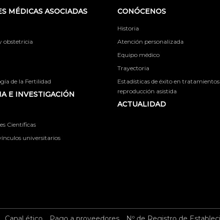
S MÉDICAS ASOCIADAS
CONÓCENOS
Historia
obstetricia
Atención personalizada
Equipo médico
Trayectoria
ía de la Fertilidad
Estadísticas de éxito en tratamientos
reproducción asistida
A E INVESTIGACIÓN
ACTUALIDAD
s Científicas
ínculos universitarios
Canal ético
Pago a proveedores
Nº de Registro de Establec