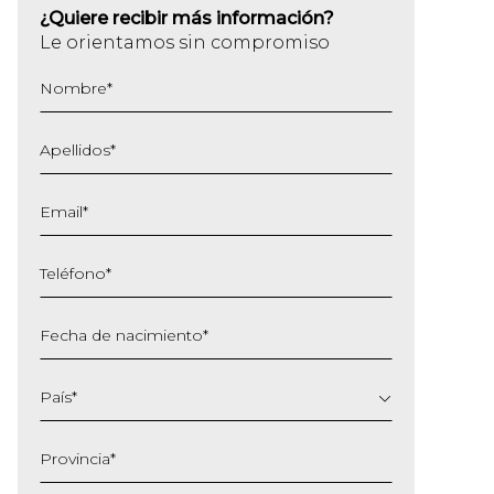
¿Quiere recibir más información?
Le orientamos sin compromiso
Nombre
*
Apellidos
*
Email
*
Teléfono
*
Fecha de nacimiento
*
DD
barra
País
*
MM
barra
Provincia
*
AAAA