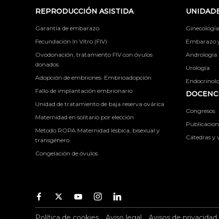
REPRODUCCIÓN ASISTIDA
UNIDADE
Garantía de embarazo
Ginecología
Fecundación In Vitro (FIV)
Embarazo y 
Ovodonación, tratamiento FIV con óvulos
Andrología
donados
Urología
Adopción de embriones. Embrioadopción
Endocrinolog
Fallo de implantación embrionario
DOCENCI
Unidad de tratamiento de baja reserva ovárica
Congresos
Maternidad en solitario por elección
Publicacione
Método ROPA Maternidad lésbica, bisexual y
Cátedras y v
transgénero
Congelación de óvulos
Facebook
Twitter
Youtube
Instagram
Youtube
Política de cookies
Aviso legal
Avisos de privacidad