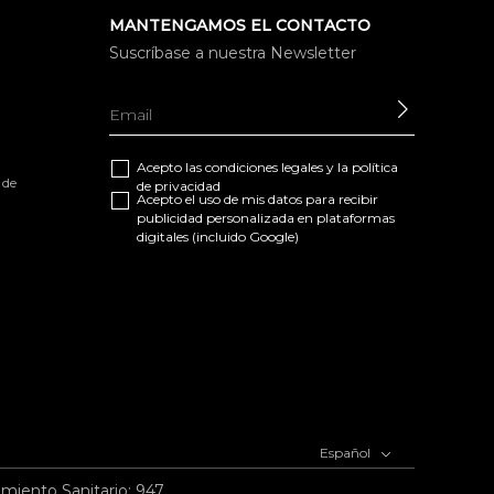
MANTENGAMOS EL CONTACTO
Suscríbase a nuestra Newsletter
ENVIAR
Acepto las
condiciones legales
y la
política
 de
de privacidad
Acepto el uso de mis datos para recibir
publicidad personalizada en plataformas
digitales (incluido Google)
Español
imiento Sanitario: 947