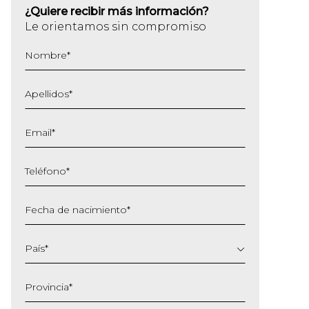
¿Quiere recibir más información?
Le orientamos sin compromiso
Nombre
*
Apellidos
*
Email
*
Teléfono
*
Fecha de nacimiento
*
DD
barra
País
*
MM
barra
Provincia
*
AAAA