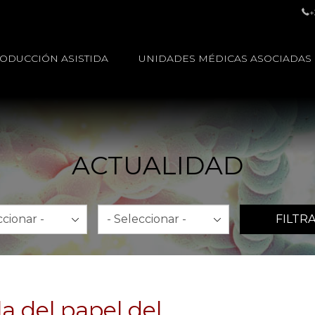
+
ODUCCIÓN ASISTIDA
UNIDADES MÉDICAS ASOCIADAS
ACTUALIDAD
Año
FILTR
a del papel del