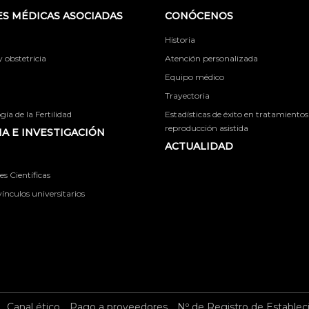
S MÉDICAS ASOCIADAS
CONÓCENOS
Historia
obstetricia
Atención personalizada
Equipo médico
Trayectoria
ía de la Fertilidad
Estadísticas de éxito en tratamientos
reproducción asistida
A E INVESTIGACIÓN
ACTUALIDAD
s Científicas
ínculos universitarios
Canal ético
Pago a proveedores
Nº de Registro de Establec