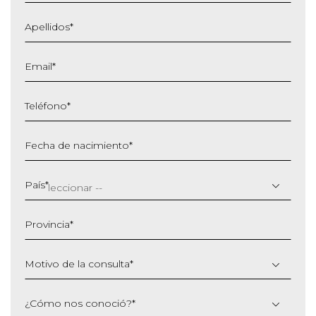
Apellidos
*
Email
*
Teléfono
*
Fecha de nacimiento
*
DD
barra
País
*
MM
barra
Provincia
*
AAAA
Motivo de la consulta
*
¿Cómo nos conoció?
*