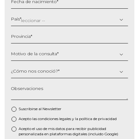
Fecha de nacimiento
*
DD
barra
País
*
MM
barra
Provincia
*
AAAA
Motivo de la consulta
*
¿Cómo nos conoció?
*
Observaciones
Suscribirse al
Newsletter
Acepto las
condiciones legales
y la
política de privacidad
*
Acepto el uso de mis datos para recibir publicidad
personalizada en plataformas digitales (incluido Google)