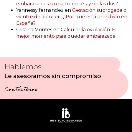
embarazada sin una trompa? ¿y sin las dos?
Yannessy fernandez
en
Gestación subrogada o
vientre de alquiler : ¿Por qué está prohibido en
España?
Cristina Montes
en
Calcular la ovulación: El
mejor momento para quedar embarazada
Hablemos
Le asesoramos sin compromiso
Contáctenos