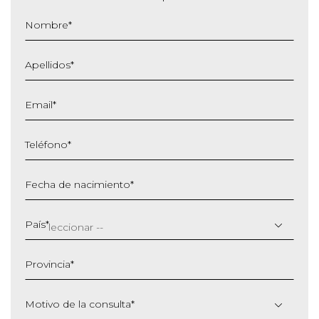
Nombre
*
Apellidos
*
Email
*
Teléfono
*
Fecha de nacimiento
*
DD
barra
País
*
MM
barra
Provincia
*
AAAA
Motivo de la consulta
*