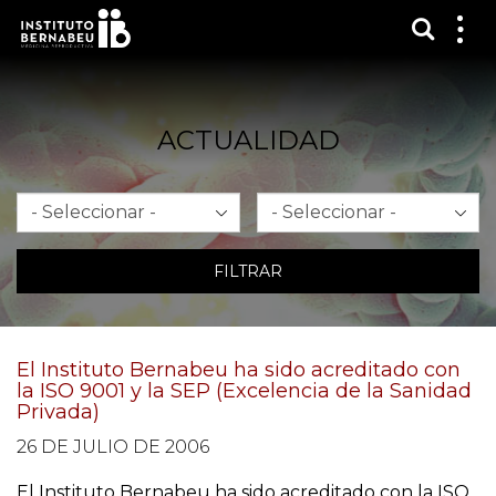
Mostra
Mos
me
ACTUALIDAD
Mes
Año
FILTRAR
El Instituto Bernabeu ha sido acreditado con
la ISO 9001 y la SEP (Excelencia de la Sanidad
Privada)
26 DE JULIO DE 2006
El Instituto Bernabeu ha sido acreditado con la ISO