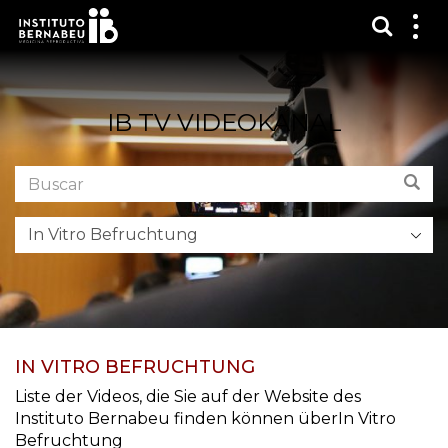
Suchma
Zei
das
Me
IB TV VIDEOKANAL
Buscar
Bus
en
el
foro:
IN VITRO BEFRUCHTUNG
Liste der Videos, die Sie auf der Website des
Instituto Bernabeu finden können überIn Vitro
Befruchtung