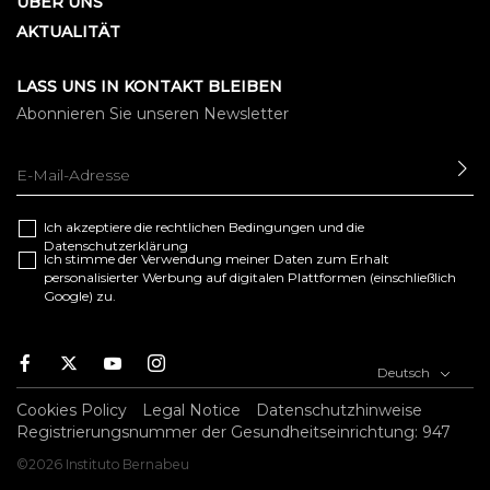
ÜBER UNS
AKTUALITÄT
LASS UNS IN KONTAKT BLEIBEN
Abonnieren Sie unseren Newsletter
SE
Ich akzeptiere die
rechtlichen Bedingungen
und die
Datenschutzerklärung
Ich stimme der Verwendung meiner Daten zum Erhalt
personalisierter Werbung auf digitalen Plattformen (einschließlich
Google) zu.
F
T
Y
I
Deutsch
a
w
o
n
c
i
u
s
Cookies Policy
Legal Notice
Datenschutzhinweise
e
t
t
t
Registrierungsnummer der Gesundheitseinrichtung: 947
b
t
u
a
©2026 Instituto Bernabeu
o
e
b
g