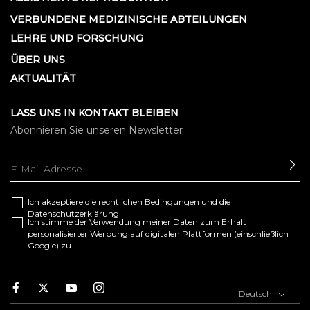
VERBUNDENE MEDIZINISCHE ABTEILUNGEN
LEHRE UND FORSCHUNG
ÜBER UNS
AKTUALITÄT
LASS UNS IN KONTAKT BLEIBEN
Abonnieren Sie unseren Newsletter
SE
Ich akzeptiere die
rechtlichen Bedingungen
und die
Datenschutzerklärung
Ich stimme der Verwendung meiner Daten zum Erhalt
personalisierter Werbung auf digitalen Plattformen (einschließlich
Google) zu.
F
T
Y
I
Deutsch
a
w
o
n