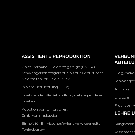
ASSISTIERTE REPRODUKTION
VERBUN
ABTEIL
Única Bernabeu – die einzigartige (ÚNICA)
Schwangerschaftsgarantie bis zur Geburt oder
Die gynäko
Sie erhalten Ihr Geld zurück
Schwangers
In Vitro Befruchtung – (FIV)
Andrologie
Eizellspende, IVF-Behandlung mit gespendeten
Urologie
Eizellen
Fruchtbarke
Adoption von Embryonen.
LEHRE 
Embryonenadoption
Einheit für Einnistungsfehler und wiederholte
Kongressen
Fehlgeburten
wissenschaf