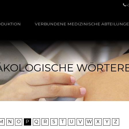
+
ODUKTION
VERBUNDENE MEDIZINISCHE ABTEILUNG
ÄKOLOGISCHE WÖRTER
M
N
O
P
Q
R
S
T
U
V
W
X
Y
Z