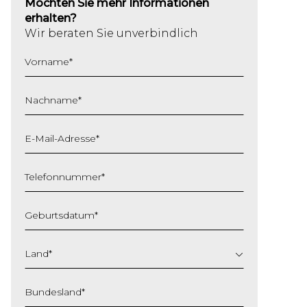
Möchten Sie mehr Informationen
erhalten?
Wir beraten Sie unverbindlich
Vorname
*
Nachname
*
E-Mail-Adresse
*
Telefonnummer
*
Geburtsdatum
*
TT
Schrägstrich
Land
*
MM
Schrägstrich
Bundesland
*
JJJJ