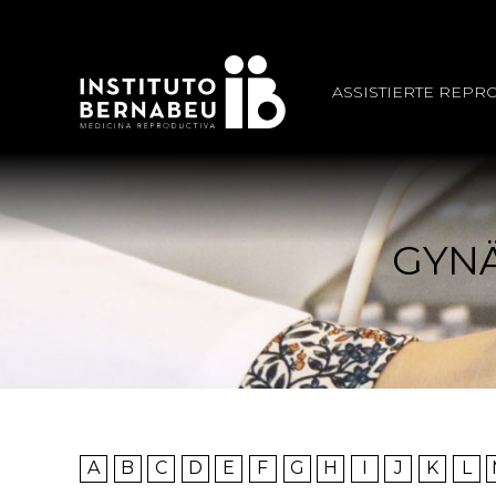
ASSISTIERTE REPR
GYN
A
B
C
D
E
F
G
H
I
J
K
L