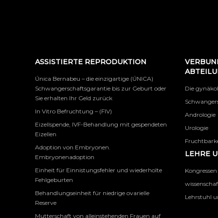
ASSISTIERTE REPRODUKTION
VERBUN
ABTEIL
Única Bernabeu – die einzigartige (ÚNICA)
Schwangerschaftsgarantie bis zur Geburt oder
Die gynäko
Sie erhalten Ihr Geld zurück
Schwangers
In Vitro Befruchtung – (FIV)
Andrologie
Eizellspende, IVF-Behandlung mit gespendeten
Urologie
Eizellen
Fruchtbarke
Adoption von Embryonen.
LEHRE 
Embryonenadoption
Einheit für Einnistungsfehler und wiederholte
Kongressen
Fehlgeburten
wissenschaf
Behandlungseinheit für niedrige ovarielle
Lehrstuhl u
Reserve
Mutterschaft von alleinstehenden Frauen auf