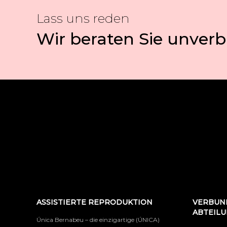
Lass uns reden
Wir beraten Sie unverb
ASSISTIERTE REPRODUKTION
VERBUN
ABTEIL
Única Bernabeu – die einzigartige (ÚNICA)