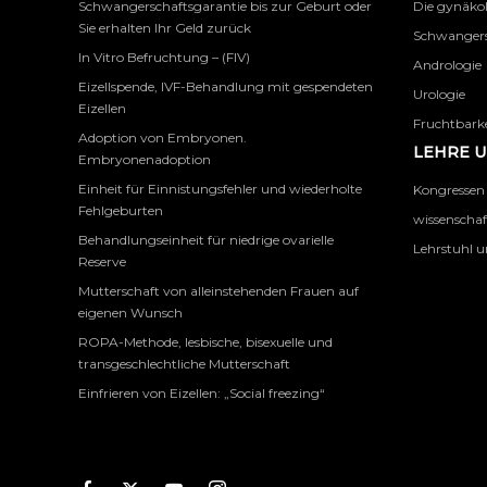
Schwangerschaftsgarantie bis zur Geburt oder
Die gynäko
Sie erhalten Ihr Geld zurück
Schwangers
In Vitro Befruchtung – (FIV)
Andrologie
Eizellspende, IVF-Behandlung mit gespendeten
Urologie
Eizellen
Fruchtbarke
Adoption von Embryonen.
LEHRE 
Embryonenadoption
Einheit für Einnistungsfehler und wiederholte
Kongressen
Fehlgeburten
wissenschaf
Behandlungseinheit für niedrige ovarielle
Lehrstuhl u
Reserve
Mutterschaft von alleinstehenden Frauen auf
eigenen Wunsch
ROPA-Methode, lesbische, bisexuelle und
transgeschlechtliche Mutterschaft
Einfrieren von Eizellen: „Social freezing“