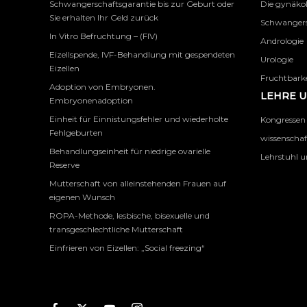
Schwangerschaftsgarantie bis zur Geburt oder
Die gynäko
Sie erhalten Ihr Geld zurück
Schwangers
In Vitro Befruchtung – (FIV)
Andrologie
Eizellspende, IVF-Behandlung mit gespendeten
Urologie
Eizellen
Fruchtbarke
Adoption von Embryonen.
LEHRE 
Embryonenadoption
Einheit für Einnistungsfehler und wiederholte
Kongressen
Fehlgeburten
wissenschaf
Behandlungseinheit für niedrige ovarielle
Lehrstuhl u
Reserve
Mutterschaft von alleinstehenden Frauen auf
eigenen Wunsch
ROPA-Methode, lesbische, bisexuelle und
transgeschlechtliche Mutterschaft
Einfrieren von Eizellen: „Social freezing“