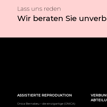
Lass uns reden
Wir beraten Sie unverb
ASSISTIERTE REPRODUKTION
VERBUN
ABTEIL
Única Bernabeu – die einzigartige (ÚNICA)