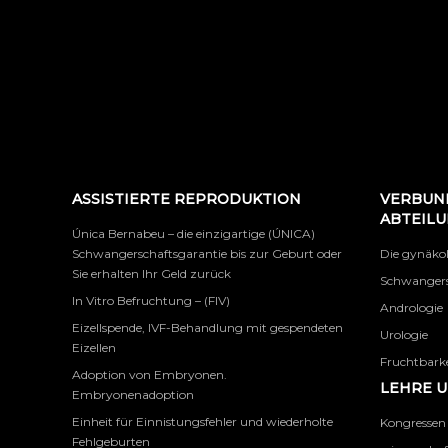
ASSISTIERTE REPRODUKTION
VERBUN
ABTEIL
Única Bernabeu – die einzigartige (ÚNICA)
Schwangerschaftsgarantie bis zur Geburt oder
Die gynäko
Sie erhalten Ihr Geld zurück
Schwangers
In Vitro Befruchtung – (FIV)
Andrologie
Eizellspende, IVF-Behandlung mit gespendeten
Urologie
Eizellen
Fruchtbarke
Adoption von Embryonen.
LEHRE 
Embryonenadoption
Einheit für Einnistungsfehler und wiederholte
Kongressen
Fehlgeburten