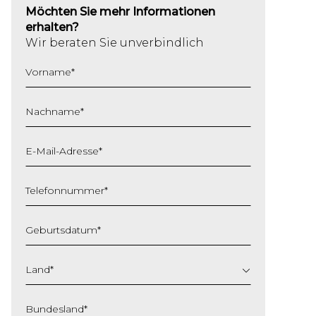
Möchten Sie mehr Informationen
erhalten?
Wir beraten Sie unverbindlich
Vorname
*
Nachname
*
E-Mail-Adresse
*
Telefonnummer
*
Geburtsdatum
*
TT
Schrägstrich
Land
*
MM
Schrägstrich
Bundesland
*
JJJJ