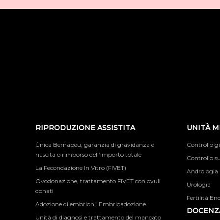
RIPRODUZIONE ASSISTITA
UNITÀ M
Única Bernabeu, garanzia di gravidanza e
Controllo g
nascita o rimborso dell’importo totale
Controllo su
La Fecondazione In Vitro (FIVET)
Andrologia
Ovodonazione, trattamento FIVET con ovuli
Urologia
donati
Fertilità En
Adozione di embrioni. Embrioadozione
DOCENZA
Unità di diagnosi e trattamento del mancato