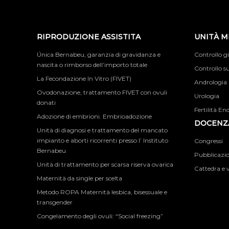
RIPRODUZIONE ASSISTITA
UNITÀ M
Única Bernabeu, garanzia di gravidanza e
Controllo g
nascita o rimborso dell’importo totale
Controllo su
La Fecondazione In Vitro (FIVET)
Andrologia
Ovodonazione, trattamento FIVET con ovuli
Urologia
donati
Fertilità En
Adozione di embrioni. Embrioadozione
DOCENZA
Unità di diagnosi e trattamento del mancato
impianto e aborti ricorrenti presso l’ Instituto
Congressi
Bernabeu
Pubblicazion
Unità di trattamento per scarsa riserva ovarica
Cattedra e v
Maternità da single per scelta
Metodo ROPA Maternità lesbica, bisessuale e
transgender
Congelamento degli ovuli: “Social freezing”