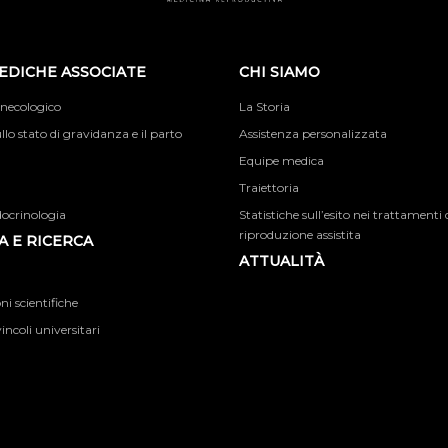
EDICHE ASSOCIATE
CHI SIAMO
inecologico
La Storia
llo stato di gravidanza e il parto
Assistenza personalizzata
Equipe medica
Traiettoria
docrinologia
Statistiche sull’esito nei trattamenti 
riproduzione assistita
 E RICERCA
ATTUALITÀ
i scientifiche
incoli universitari