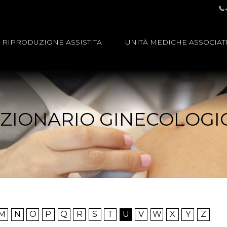
RIPRODUZIONE ASSISTITA
UNITÀ MEDICHE ASSOCIAT
IZIONARIO GINECOLOGI
M
N
O
P
Q
R
S
T
U
V
W
X
Y
Z