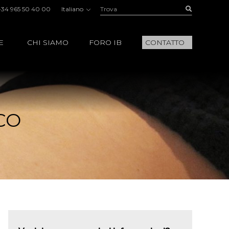
Trova:
Buscar
+34 965 50 40 00
Italiano
E
CHI SIAMO
FORO IB
CONTATTO
CO