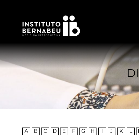
D
A
B
C
D
E
F
G
H
I
J
K
L