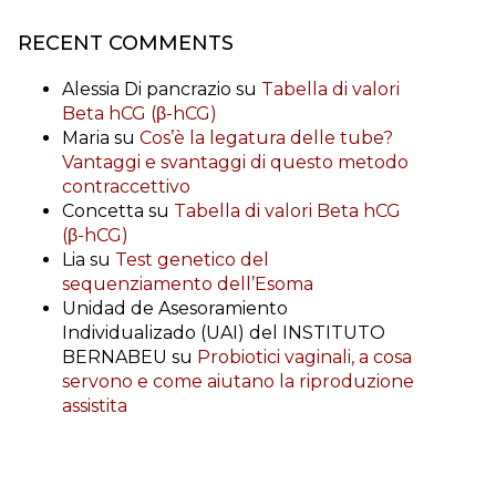
RECENT COMMENTS
Alessia Di pancrazio
su
Tabella di valori
Beta hCG (β-hCG)
Maria
su
Cos’è la legatura delle tube?
Vantaggi e svantaggi di questo metodo
contraccettivo
Concetta
su
Tabella di valori Beta hCG
(β-hCG)
Lia
su
Test genetico del
sequenziamento dell’Esoma
Unidad de Asesoramiento
Individualizado (UAI) del INSTITUTO
BERNABEU
su
Probiotici vaginali, a cosa
servono e come aiutano la riproduzione
assistita