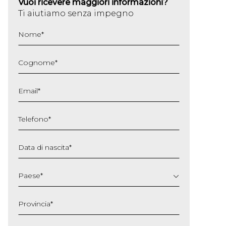
Vuoi ricevere maggiori informazioni?
Ti aiutiamo senza impegno
Nome
*
Cognome
*
Email
*
Telefono
*
Data di nascita
*
GG
slash
Paese
*
MM
slash
Provincia
*
AAAA